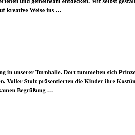
t erleben und gemeinsam entdecken. Mit selbst gest
f kreative Weise ins
…
ng in unserer Turnhalle. Dort tummelten sich Prinzes
n. Voller Stolz präsentierten die Kinder ihre Kostü
insamen Begrüßung
…