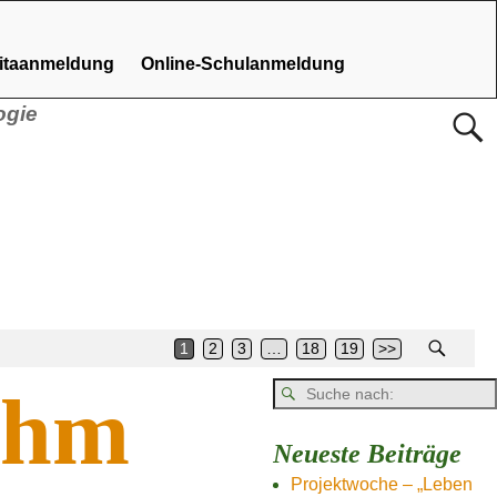
Kitaanmeldung
Online-Schulanmeldung
ogie
1
2
3
…
18
19
>>
ehm
Neueste Beiträge
Projektwoche – „Leben