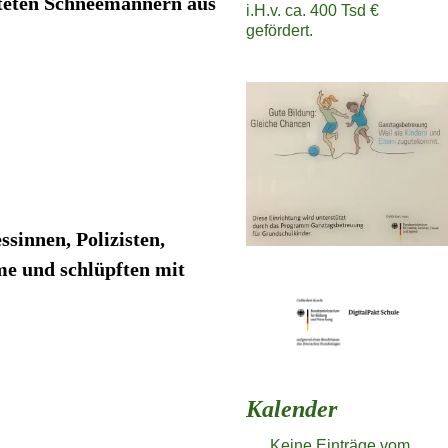
alteten Schneemännern aus
i.H.v. ca. 400 Tsd €
gefördert.
sinnen, Polizisten,
me und schlüpften mit
Kalender
Keine Einträge vom