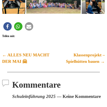
Teilen mit:
←
ALLES NEU MACHT
Klassenprojekt –
Artikelnavigation
DER MAI 🤗
Spielhütten bauen
→
Kommentare
Schuleinführung 2025
— Keine Kommentare